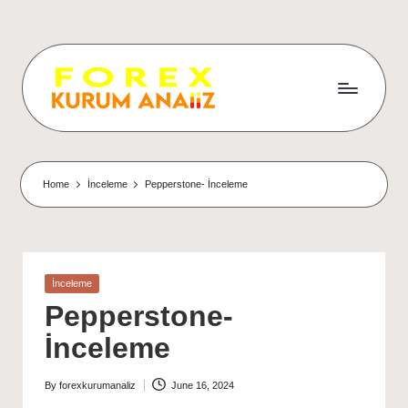
Home
İnceleme
Pepperstone- İnceleme
Posted
İnceleme
in
Pepperstone-
İnceleme
By
forexkurumanaliz
June 16, 2024
Posted