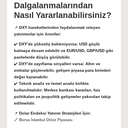
Dalgalanmalarından
Nasıl Yararlanabilirsiniz?
📌
DXY hareketlerinden faydalanmak isteyen
yatırımcılar için öneriler:
✔️
DXY’de yükseliş bekleniyorsa:
USD güçlü
kalmaya devam edebilir ve EUR/USD, GBP/USD gibi
paritelerde düşüş görülebilir.
✔️
DXY’de zayıflama sinyalleri varsa:
Altın ve
emtialar güçlenebilir, gelişen piyasa para birimleri
değer kazanabilir.
✔️
Teknik analiz ve temel analiz birlikte
kullanılmalıdır:
Merkez bankası kararları, faiz
politikaları ve jeopolitik gelişmeler yakından takip
edilmelidir.
📌
Dolar Endeksi Yatırım Stratejileri İçin:
🔗
Borsa İstanbul Döviz Piyasası