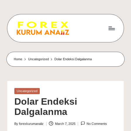
Home
Uncategorized
Dolar Endeksi Dalgalanma
Posted
Uncategorized
in
Dolar Endeksi
Dalgalanma
By
forexkurumanaliz
March 7, 2025
No Comments
Posted