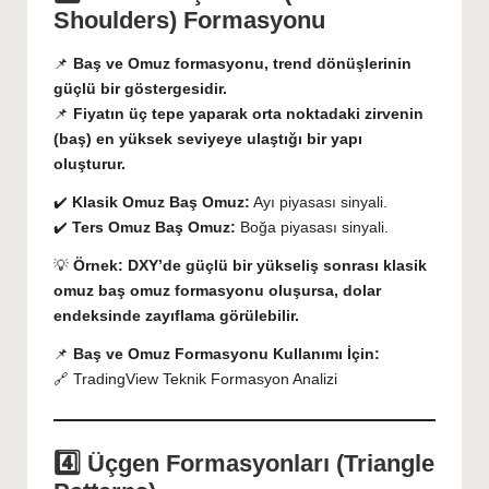
Shoulders) Formasyonu
📌
Baş ve Omuz formasyonu, trend dönüşlerinin
güçlü bir göstergesidir.
📌
Fiyatın üç tepe yaparak orta noktadaki zirvenin
(baş) en yüksek seviyeye ulaştığı bir yapı
oluşturur.
✔️
Klasik Omuz Baş Omuz:
Ayı piyasası sinyali.
✔️
Ters Omuz Baş Omuz:
Boğa piyasası sinyali.
💡
Örnek:
DXY’de güçlü bir yükseliş sonrası klasik
omuz baş omuz formasyonu oluşursa, dolar
endeksinde zayıflama görülebilir.
📌
Baş ve Omuz Formasyonu Kullanımı İçin:
🔗
TradingView Teknik Formasyon Analizi
4️⃣ Üçgen Formasyonları (Triangle