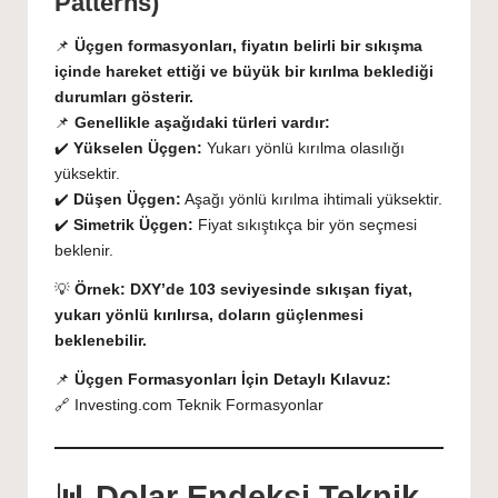
Patterns)
📌
Üçgen formasyonları, fiyatın belirli bir sıkışma
içinde hareket ettiği ve büyük bir kırılma beklediği
durumları gösterir.
📌
Genellikle aşağıdaki türleri vardır:
✔️
Yükselen Üçgen:
Yukarı yönlü kırılma olasılığı
yüksektir.
✔️
Düşen Üçgen:
Aşağı yönlü kırılma ihtimali yüksektir.
✔️
Simetrik Üçgen:
Fiyat sıkıştıkça bir yön seçmesi
beklenir.
💡
Örnek:
DXY’de 103 seviyesinde sıkışan fiyat,
yukarı yönlü kırılırsa, doların güçlenmesi
beklenebilir.
📌
Üçgen Formasyonları İçin Detaylı Kılavuz:
🔗
Investing.com Teknik Formasyonlar
📊 Dolar Endeksi Teknik