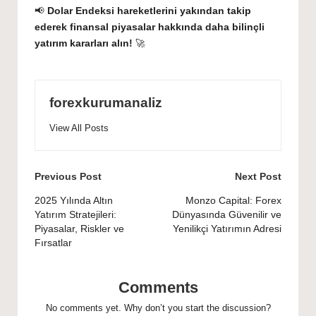
📢
Dolar Endeksi hareketlerini yakından takip
ederek finansal piyasalar hakkında daha bilinçli
yatırım kararları alın!
🚀
forexkurumanaliz
View All Posts
Post
Previous Post
Next Post
navigation
2025 Yılında Altın
Monzo Capital: Forex
Yatırım Stratejileri:
Dünyasında Güvenilir ve
Piyasalar, Riskler ve
Yenilikçi Yatırımın Adresi
Fırsatlar
Comments
No comments yet. Why don’t you start the discussion?