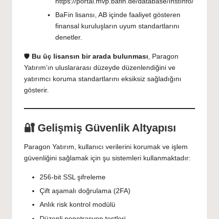
https://portal.mvp.bafin.de/database/InstInfo/
BaFin lisansı, AB içinde faaliyet gösteren
finansal kuruluşların uyum standartlarını
denetler.
🛡️
Bu üç lisansın bir arada bulunması
, Paragon
Yatırım’ın uluslararası düzeyde düzenlendiğini ve
yatırımcı koruma standartlarını eksiksiz sağladığını
gösterir.
🔐 Gelişmiş Güvenlik Altyapısı
Paragon Yatırım, kullanıcı verilerini korumak ve işlem
güvenliğini sağlamak için şu sistemleri kullanmaktadır:
256-bit SSL şifreleme
Çift aşamalı doğrulama (2FA)
Anlık risk kontrol modülü
Düzenli penetrasyon testleri