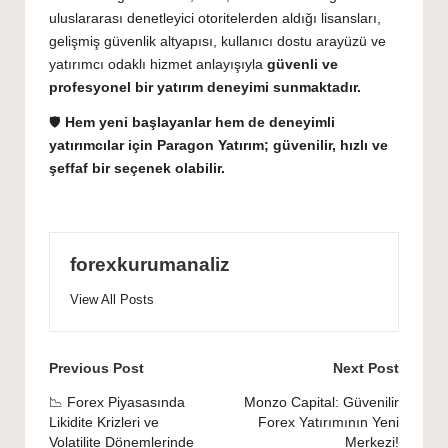
uluslararası denetleyici otoritelerden aldığı lisansları,
gelişmiş güvenlik altyapısı, kullanıcı dostu arayüzü ve
yatırımcı odaklı hizmet anlayışıyla
güvenli ve
profesyonel bir yatırım deneyimi sunmaktadır.
🛡️
Hem yeni başlayanlar hem de deneyimli
yatırımcılar için Paragon Yatırım; güvenilir, hızlı ve
şeffaf bir seçenek olabilir.
forexkurumanaliz
View All Posts
Post
Previous Post
Next Post
navigation
📉 Forex Piyasasında
Monzo Capital: Güvenilir
Likidite Krizleri ve
Forex Yatırımının Yeni
Volatilite Dönemlerinde
Merkezi!