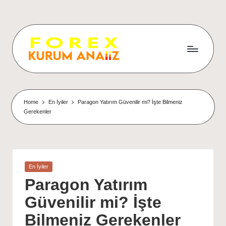
Home
En İyiler
Paragon Yatırım Güvenilir mi? İşte Bilmeniz
Gerekenler
Posted
En İyiler
in
Paragon Yatırım
Güvenilir mi? İşte
Bilmeniz Gerekenler