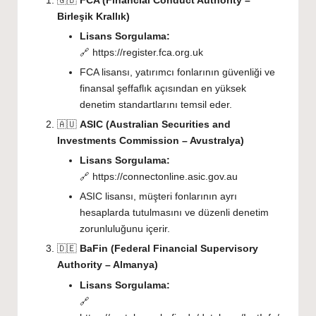
🇬🇧
FCA (Financial Conduct Authority –
Birleşik Krallık)
Lisans Sorgulama:
🔗
https://register.fca.org.uk
FCA lisansı, yatırımcı fonlarının güvenliği ve
finansal şeffaflık açısından en yüksek
denetim standartlarını temsil eder.
🇦🇺
ASIC (Australian Securities and
Investments Commission – Avustralya)
Lisans Sorgulama:
🔗
https://connectonline.asic.gov.au
ASIC lisansı, müşteri fonlarının ayrı
hesaplarda tutulmasını ve düzenli denetim
zorunluluğunu içerir.
🇩🇪
BaFin (Federal Financial Supervisory
Authority – Almanya)
Lisans Sorgulama:
🔗