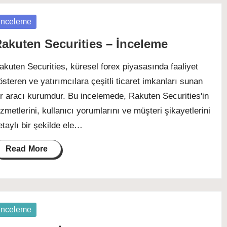
osted
İnceleme
akuten Securities – İnceleme
akuten Securities, küresel forex piyasasında faaliyet
österen ve yatırımcılara çeşitli ticaret imkanları sunan
ir aracı kurumdur. Bu incelemede, Rakuten Securities'in
izmetlerini, kullanıcı yorumlarını ve müşteri şikayetlerini
etaylı bir şekilde ele…
Read More
osted
İnceleme