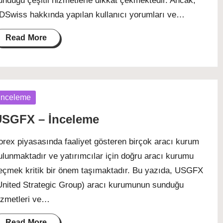
unduğu çeşitli hizmetlerle dikkat çekmektedir. Ancak,
DSwiss hakkında yapılan kullanıcı yorumları ve…
Read More
osted
İnceleme
SGFX – İnceleme
orex piyasasında faaliyet gösteren birçok aracı kurum
ulunmaktadır ve yatırımcılar için doğru aracı kurumu
eçmek kritik bir önem taşımaktadır. Bu yazıda, USGFX
United Strategic Group) aracı kurumunun sunduğu
izmetleri ve…
Read More