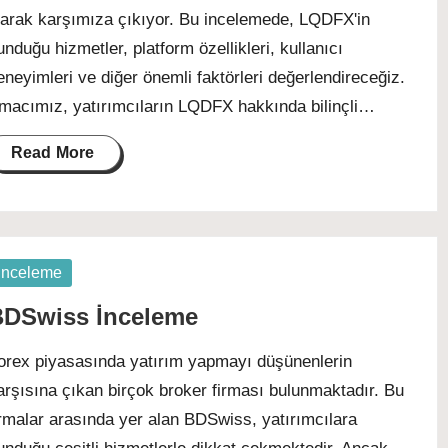
larak karşımıza çıkıyor. Bu incelemede, LQDFX'in
unduğu hizmetler, platform özellikleri, kullanıcı
eneyimleri ve diğer önemli faktörleri değerlendireceğiz.
macımız, yatırımcıların LQDFX hakkında bilinçli…
Read More
osted
İnceleme
DSwiss İnceleme
orex piyasasında yatırım yapmayı düşünenlerin
arşısına çıkan birçok broker firması bulunmaktadır. Bu
irmalar arasında yer alan BDSwiss, yatırımcılara