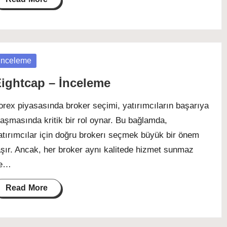
osted
İnceleme
ightcap – İnceleme
orex piyasasında broker seçimi, yatırımcıların başarıya
laşmasında kritik bir rol oynar. Bu bağlamda,
atırımcılar için doğru brokerı seçmek büyük bir önem
aşır. Ancak, her broker aynı kalitede hizmet sunmaz
e…
Read More