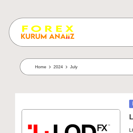
Home
2024
July
P
in
L
L