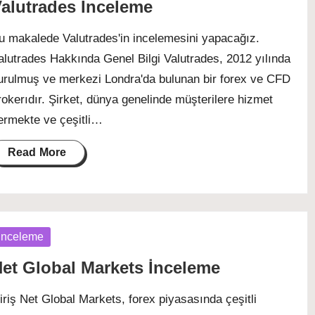
alutrades İnceleme
u makalede Valutrades'in incelemesini yapacağız.
alutrades Hakkında Genel Bilgi Valutrades, 2012 yılında
urulmuş ve merkezi Londra'da bulunan bir forex ve CFD
rokerıdır. Şirket, dünya genelinde müşterilere hizmet
ermekte ve çeşitli…
Read More
osted
İnceleme
et Global Markets İnceleme
iriş Net Global Markets, forex piyasasında çeşitli