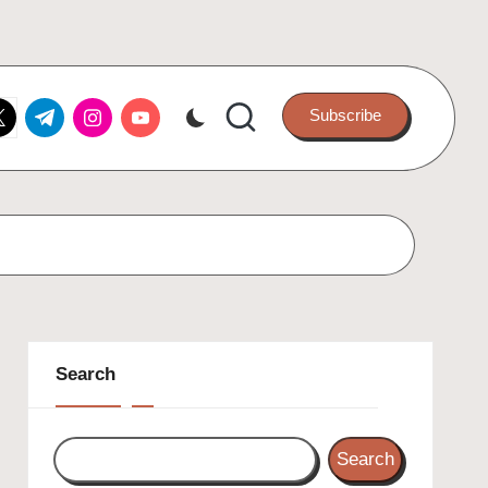
k.com
itter.com
t.me
instagram.com
youtube.com
Subscribe
Search
Search