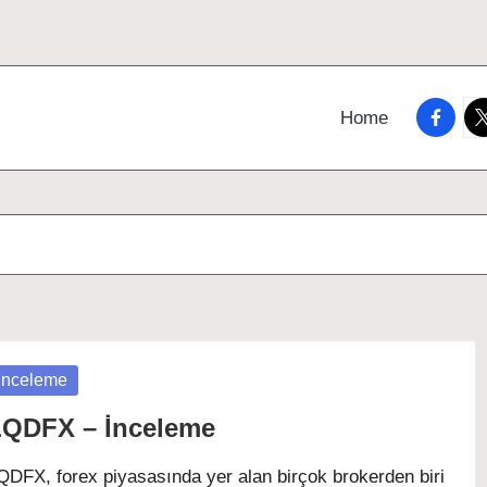
faceboo
tw
Home
osted
İnceleme
QDFX – İnceleme
QDFX, forex piyasasında yer alan birçok brokerden biri