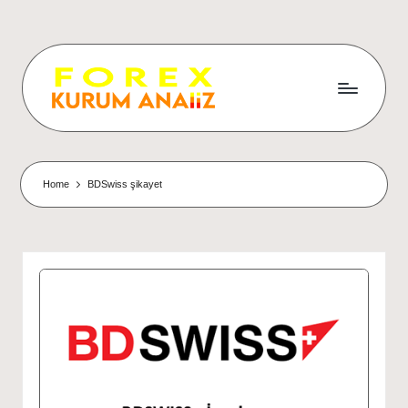
Home
BDSwiss şikayet