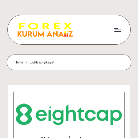
Home
Eightcap şikayet