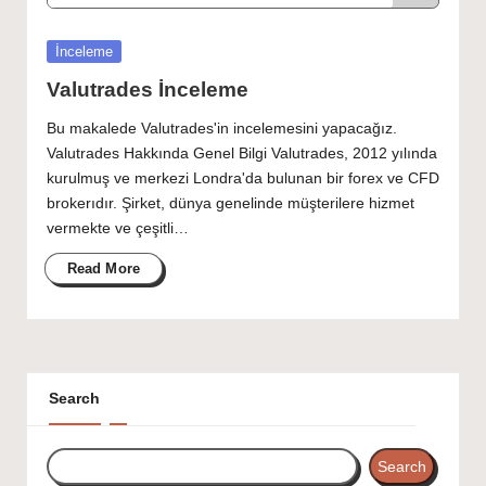
Posted
İnceleme
in
Valutrades İnceleme
Bu makalede Valutrades'in incelemesini yapacağız.
Valutrades Hakkında Genel Bilgi Valutrades, 2012 yılında
kurulmuş ve merkezi Londra'da bulunan bir forex ve CFD
brokerıdır. Şirket, dünya genelinde müşterilere hizmet
vermekte ve çeşitli…
Read More
Search
Search